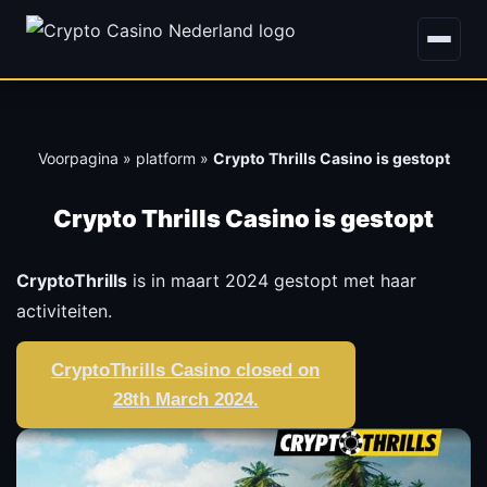
Ga
Voorpagina
»
platform
»
Crypto Thrills Casino is gestopt
naar
de
Crypto Thrills Casino is gestopt
inhoud
CryptoThrills
is in maart 2024 gestopt met haar
activiteiten.
CryptoThrills Casino closed on
28th March 2024.